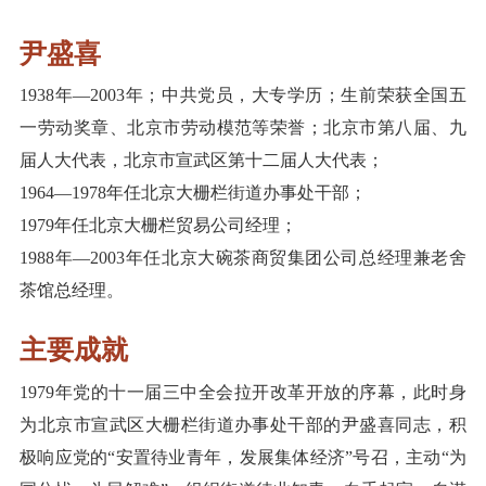
尹盛喜
1938年—2003年；中共党员，大专学历；生前荣获全国五
一劳动奖章、北京市劳动模范等荣誉；北京市第八届、九
届人大代表，北京市宣武区第十二届人大代表；
1964—1978年任北京大栅栏街道办事处干部；
1979年任北京大栅栏贸易公司经理；
1988年—2003年任北京大碗茶商贸集团公司总经理兼老舍
茶馆总经理。
主要成就
1979年党的十一届三中全会拉开改革开放的序幕，此时身
为北京市宣武区大栅栏街道办事处干部的尹盛喜同志，积
极响应党的“安置待业青年，发展集体经济”号召，主动“为