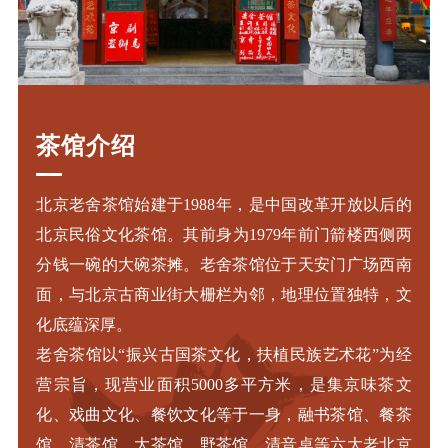
茶馆介绍
北京老舍茶馆始建于1988年，是中国改革开放以后的
北京民俗文化茶馆。其前身为1979年前门箭楼西侧两
分钱一碗的大碗茶摊。老舍茶馆位于天安门广场西南
面，与北京古商业街大栅栏为邻，地理位置独特，文
化底蕴深厚。
老舍茶馆以“振兴古国茶文化，扶植民族艺术花”为经
营宗旨，现营业面积5000多平方米，是集京味茶文
化、戏曲文化、餐饮文化等于一身，融书茶馆、餐茶
馆、清茶馆、大茶馆、野茶馆、清音桌等六大老北京