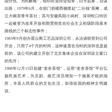
国分忧、为民解难”，组织街道待业知青，白手起家，自谋
出路；1979年6月，在前门箭楼西侧摆起“二分钱”茶摊，成
立大碗茶青年茶社；其与安徽凤阳小岗村、深圳蛇口特区
一起被誉为改革开放初期贯彻党在社会主义初级阶段基本
路线的三个标志性事件；
1983年9月创办震云阁工艺品深圳公司，从洽谈联营到公司
开业，只用了4个月的时间，这种速度在当时的深圳也是超
前的，该公司的建立开创了北京集体企业在深圳设立窗口
的先河；
1988年12月15日创建“老舍茶馆”，运用“老舍茶馆”平台弘
扬民族艺术，为京剧、曲艺演员增加一个施展才能的场
所，丰富人民群众的文化生活，加强祖国的精神文明建
设。