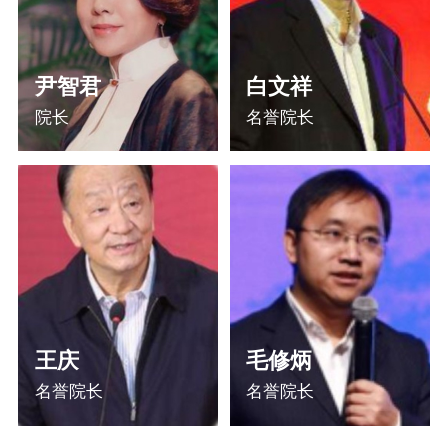
尹智君
白文祥
院长
名誉院长
王庆
毛修炳
名誉院长
名誉院长