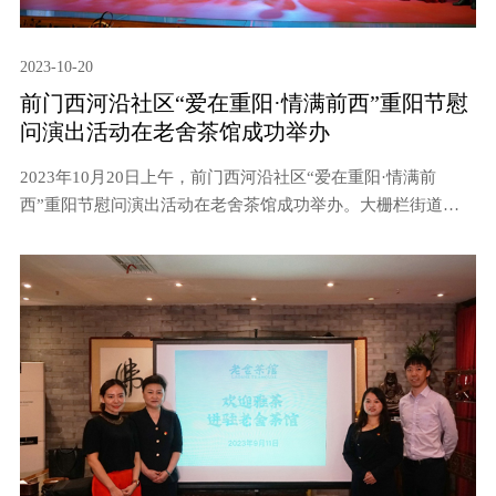
2023-10-20
前门西河沿社区“爱在重阳·情满前西”重阳节慰
问演出活动在老舍茶馆成功举办
2023年10月20日上午，前门西河沿社区“爱在重阳·情满前
西”重阳节慰问演出活动在老舍茶馆成功举办。大栅栏街道市
民服务中心主任胡浩，街道社会办科长孟晓静，民政科科长辛
加兴，西城区人大代表、大碗茶公司老舍茶馆董事长尹智君，
华夏银行北京和平门支行副行长周丹，前门西河沿社区党委书
记张晨茜共同出席了本次活动。辖区志愿者及老年居民、共建
单位成员、统战艺术团成员参与了此次活动。本活动由前门西
河沿社区专职党务副书记王喆和华夏银行北京和平支行白宇赫
共同主持。