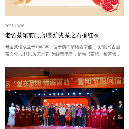
2023-10-28
老舍茶馆前门店‖围炉煮茶之石榴红茶
老舍茶馆成立于1988年，位于前门箭楼西南侧，以“振兴古国
茶文化 扶植民族艺术花”为经营宗旨，是融书茶馆、餐茶馆、
清茶馆、大茶馆、野茶馆、清音桌等六大老北京传统茶馆形式
于一体的京味茶馆文化集萃地,包含茶、戏、餐、礼四大经营业
态。如今已成为拥有1家5000多平米的前门旗舰店和17家分店
的全国连锁企业，累计接待有来自80个国家的近200位外国元
首政要，众多社会名流和800多万中外宾客，成为国家级文化
产业示范基地、国家3A级旅游景区（点）、全国文明单位。