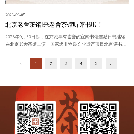
2023-09-05
北京老舍茶馆‖来老舍茶馆听评书啦！
2023年9月30日起，在京城享有盛誉的宣南书馆连派评书继续
在北京老舍茶馆上演，国家级非物质文化遗产项目北京评书代
表性传承人连丽如先生、北京曲艺家协会会员唐柯等连派北京
评书名家都将在此为您带来精彩的评书演出。
<
>
1
2
3
4
5