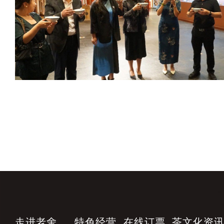
走进老舍
特色经营
在线订票
茶文化资