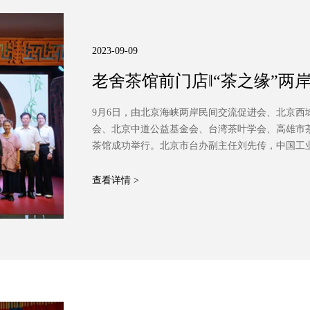
2023-09-09
老舍茶馆前门店‖“茶之缘”
9月6日，由北京海峡两岸民间交流促进会、北京
会、北京中道公益基金会、台湾茶叶学会、高雄市茶
茶馆成功举行。北京市台办副主任刘先传，中国工
毅、伊西伟，北京海峡两岸民间交流促进会监事长
长陈方俊，中华茶人联谊会副理事长、北京老舍茶
查看详情 >
化促进会副理事长郑坤宗，台北市茶商业同业公会
的100余位茶协会组织代表、茶企代表、茶文化专