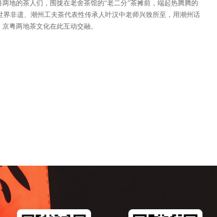
粤两地的茶人们，围拢在老舍茶馆的“老二分”茶摊前，端起热腾腾的
世界非遗、潮州工夫茶代表性传承人叶汉中老师兴致所至，用潮州话
！京粤两地茶文化在此互动交融。