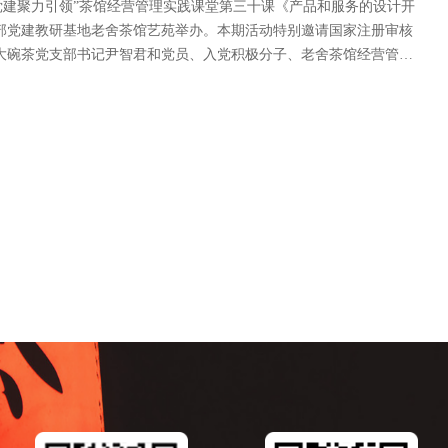
碗茶党建聚力引领”茶馆经营管理实践课堂第三十课《产品和服务的设计开
部党建教研基地老舍茶馆艺苑举办。本期活动特别邀请国家注册审核
大碗茶党支部书记尹智君和党员、入党积极分子、老舍茶馆经营管理
办副主任金鑫主持。