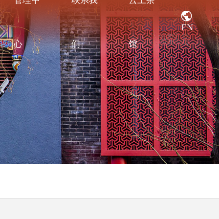
管理中
联系我
云上茶
EN
心
们
馆