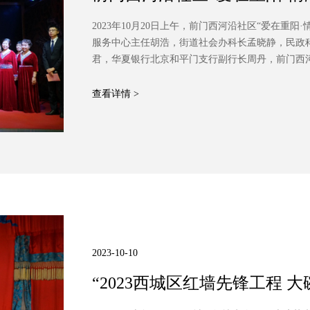
成功举办
2023年10月20日上午，前门西河沿社区“爱在重
服务中心主任胡浩，街道社会办科长孟晓静，民政
君，华夏银行北京和平门支行副行长周丹，前门西
民、共建单位成员、统战艺术团成员参与了此次活
平支行白宇赫共同主持。
查看详情 >
2023-10-10
“2023西城区红墙先锋工程
堂 第三十课《产品和服务的