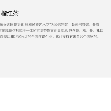
石榴红茶
“振兴古国茶文化 扶植民族艺术花”为经营宗旨，是融书茶馆、餐茶
京传统茶馆形式于一体的京味茶馆文化集萃地,包含茶、戏、餐、礼四
门旗舰店和17家分店的全国连锁企业，累计接待有来自80个国家的近
外宾客，成为国家级文化产业示范基地、国家3A级旅游景区（点）、全