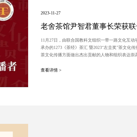
2023-11-27
老舍茶馆尹智君董事长荣获联
目中国茶传播者“左圭奖”传承
11月27日，由联合国教科文组织一带一路文化互
承办的1273《茶经》茶汇 暨2023“左圭奖”茶
茶文化传播方面做出杰出贡献的人物和组织表达崇
茶馆有限公司董事长尹智君女士受邀参加，并获得联
承典范奖。
查看详情 >