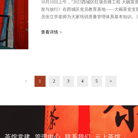
10月10日上午，“2023西城区红墙先锋工程 大
发与放行》在西城区党员教育基地——大碗茶党支
员张立学老师为大家培训质量管理体系基本知识。
团队共20余人参加活动。本次活动由老舍茶馆总经
查看详情 >
<
1
2
3
4
5
>
讯
茶馆党建
管理中心
联系我们
云上茶馆