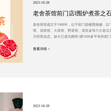
2023-10-28
老舍茶馆前门店‖围炉煮茶之
老舍茶馆成立于1988年，位于前门箭楼西南侧，以
馆、清茶馆、大茶馆、野茶馆、清音桌等六大老北
大经营业态。如今已成为拥有1家5000多平米的前
200位外国元首政要，众多社会名流和800多万中
国文明单位。
查看详情 >
2023-10-28