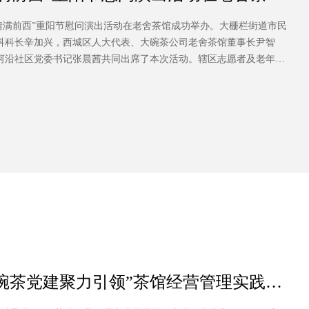
阳·情满前西”重阳节慰问演出活动在老舍茶馆成功举办。大栅栏街道市民
科科长辛加兴，西城区人大代表、大碗茶公司老舍茶馆董事长尹智
河沿社区党委书记张晨茜共同出席了本次活动。辖区志愿者及老年居
动。本活动由前门西河沿社区专职党务副书记王喆和华夏银行北京和
 大碗茶党建聚力引领”茶馆经营管理实践课
设计开发与放行》