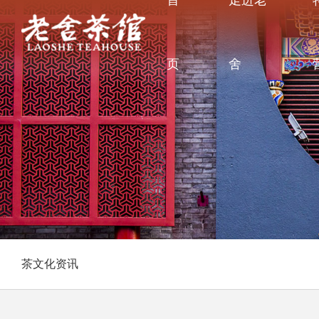
首
走进老
页
舍
茶文化资讯