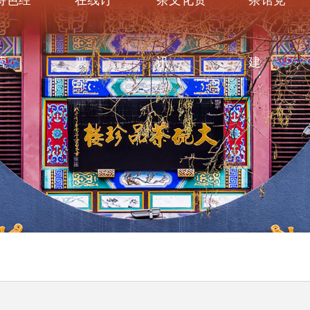
特色经
在线订
茶文化资
茶馆党
营
票
讯
建